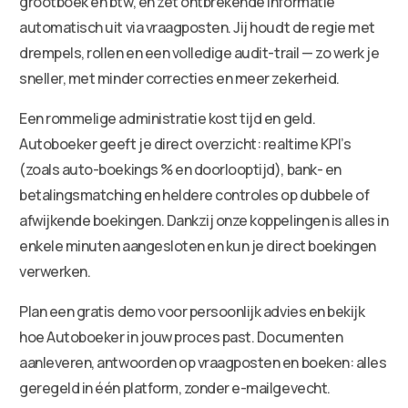
grootboek en btw, en zet ontbrekende informatie
automatisch uit via vraagposten. Jij houdt de regie met
drempels, rollen en een volledige audit-trail — zo werk je
sneller, met minder correcties en meer zekerheid.
Een rommelige administratie kost tijd en geld.
Autoboeker geeft je direct overzicht: realtime KPI’s
(zoals auto-boekings % en doorlooptijd), bank- en
betalingsmatching en heldere controles op dubbele of
afwijkende boekingen. Dankzij onze koppelingen is alles in
enkele minuten aangesloten en kun je direct boekingen
verwerken.
Plan een gratis demo voor persoonlijk advies en bekijk
hoe Autoboeker in jouw proces past. Documenten
aanleveren, antwoorden op vraagposten en boeken: alles
geregeld in één platform, zonder e-mailgevecht.