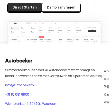
Direct Starten
Demo aanvragen
Slimmer boekhouden met AI. Autoboeker matcht, vraagt en
AI 
boekt. Zo werken teams met vertrouwen en zijn klanten altijd bij.
AI 
info@autoboeker.nl
Pri
Kla
+31 85 081 8900
Vr
Wipmolenlaan 1, 3447GJ Woerden