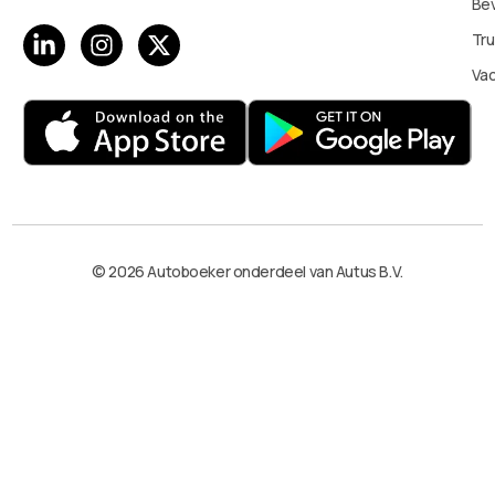
Bev
Tru
Va
© 2026 Autoboeker onderdeel van Autus B.V.