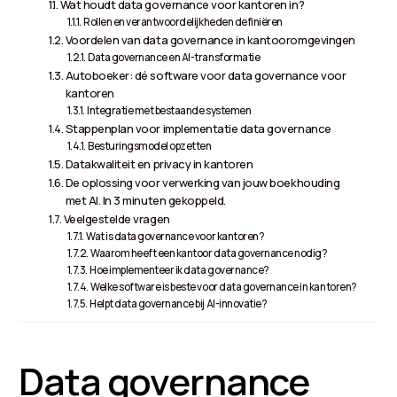
Wat houdt data governance voor kantoren in?
Rollen en verantwoordelijkheden definiëren
Voordelen van data governance in kantooromgevingen
Data governance en AI-transformatie
Autoboeker: dé software voor data governance voor
kantoren
Integratie met bestaande systemen
Stappenplan voor implementatie data governance
Besturingsmodel opzetten
Datakwaliteit en privacy in kantoren
De oplossing voor verwerking van jouw boekhouding
met AI. In 3 minuten gekoppeld.
Veelgestelde vragen
Wat is data governance voor kantoren?
Waarom heeft een kantoor data governance nodig?
Hoe implementeer ik data governance?
Welke software is beste voor data governance in kantoren?
Helpt data governance bij AI-innovatie?
Data governance