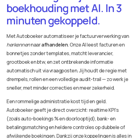
boekhouding met AI. In 3
minuten gekoppeld.
Met Autoboeker automatiseer je factuurverwerking van
herkennen
naar
afhandelen
. Onze AI leest facturen en
bonnetjes zonder templates, matcht leverancier,
grootboek en btw, en zet ontbrekende informatie
automatisch uit via vraagposten. Jij houdt de regie met
drempels, rollen en een volledige audit-trail — zo werk je
sneller, met minder correcties en meer zekerheid.
Een rommelige administratie kost tijd en geld.
Autoboeker geeft je direct overzicht: realtime KPI’s
(zoals auto-boekings % en doorlooptijd), bank- en
betalingsmatching en heldere controles op dubbele of
afwijkende boekingen. Dankzij onze koppelingen is alles in