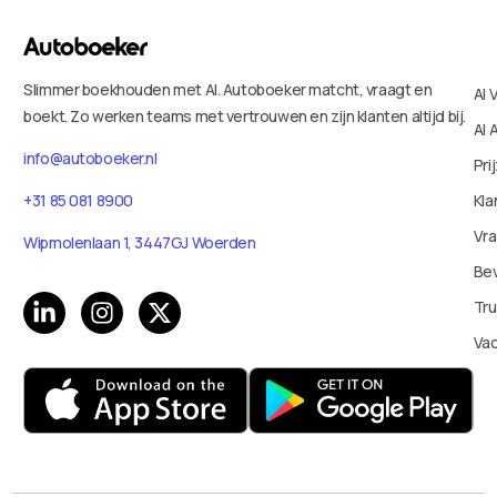
Slimmer boekhouden met AI. Autoboeker matcht, vraagt en
AI 
boekt. Zo werken teams met vertrouwen en zijn klanten altijd bij.
AI 
info@autoboeker.nl
Pri
Kla
+31 85 081 8900
Vr
Wipmolenlaan 1, 3447GJ Woerden
Bev
Tru
Va