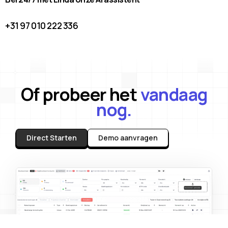
+31 97 010 222 336
Of probeer het
vandaag
nog.
Direct Starten
Demo aanvragen