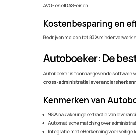
AVG- en eIDAS-eisen.
Kostenbesparing en eff
Bedrijven melden tot 83% minder verwerkin
Autoboeker: De best
Autoboeker is toonaangevende software voo
cross-administratie leveranciersherken
Kenmerken van Autob
98% nauwkeurige extractie van leveranc
Automatische matching over administra
Integratie met eHerkenning voor veilige l