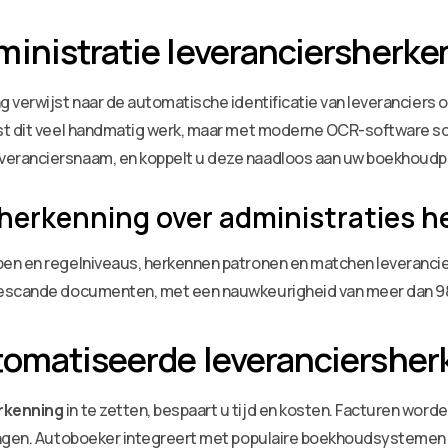
inistratie leveranciersherke
verwijst naar de automatische identificatie van leveranciers op
st dit veel handmatig werk, maar met moderne OCR-software sca
veranciersnaam, en koppelt u deze naadloos aan uw boekhoudp
sherkenning over administraties 
en en regelniveaus, herkennen patronen en matchen leverancie
 gescande documenten, met een nauwkeurigheid van meer dan 9
tomatiseerde leveranciersher
erkenning
in te zetten, bespaart u tijd en kosten. Facturen word
ingen. Autoboeker integreert met populaire boekhoudsystemen z