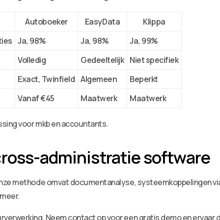
Autoboeker
EasyData
Klippa
ties
Ja, 98%
Ja, 98%
Ja, 99%
Volledig
Gedeeltelijk
Niet specifiek
Exact, Twinfield
Algemeen
Beperkt
Vanaf €45
Maatwerk
Maatwerk
sing voor mkb en accountants.
ross-administratie software
Onze methode omvat documentanalyse, systeemkoppelingen via 
 meer.
verwerking. Neem contact op voor een gratis demo en ervaar d