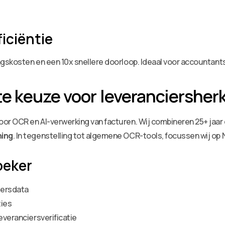
iciëntie
gskosten en een 10x snellere doorloop. Ideaal voor accountan
e keuze voor leveranciersher
r OCR en AI-verwerking van facturen. Wij combineren 25+ jaar
ning
. In tegenstelling tot algemene OCR-tools, focussen wij o
oeker
iersdata
ties
everanciersverificatie