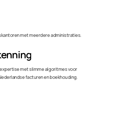
tskantoren met meerdere administraties.
kenning
 expertise met slimme algoritmes voor
p Nederlandse facturen en boekhouding.