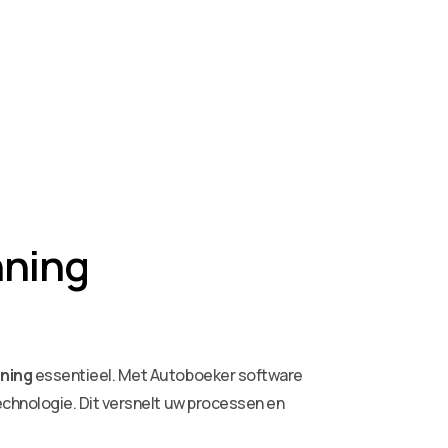
nning
nning
essentieel. Met Autoboeker software
chnologie. Dit versnelt uw processen en