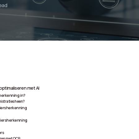
Read
optimaliseren met AI
herkenning in?
istraties heen?
iersherkenning
iersherkenning
ers
eren met OCR