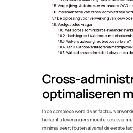
Vergelijking: Autoboeker vs. andere OCR-s
Implementatie van cross-administratie sof
De oplossing voor verwerking van jouw boe
Veelgestelde vragen
Wat is cross-administratie leveranciersher
Hoe integreert Autoboeker met eHerkenni
Welke nauwkeurigheid biedt de software?
Kan ik Autoboeker integreren met mijn bo
Wat kost cross-administratie leveranciers
Cross-administr
optimaliseren m
In de complexe wereld van factuurverwerki
herkent u leveranciers moeiteloos over me
minimaliseert fouten al vanaf de eerste fac