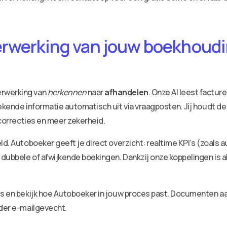
erwerking van jouw boekhoudin
erwerking van
herkennen
naar
afhandelen
. Onze AI leest factu
ekende informatie automatisch uit via vraagposten. Jij houdt de
 correcties en meer zekerheid.
ld. Autoboeker geeft je direct overzicht: realtime KPI’s (zoals 
dubbele of afwijkende boekingen. Dankzij onze koppelingen is a
ies en bekijk hoe Autoboeker in jouw proces past. Documenten 
nder e-mailgevecht.