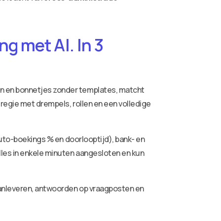
g met AI. In 3
ren en bonnetjes zonder templates, matcht
 regie met drempels, rollen en een volledige
auto-boekings % en doorlooptijd), bank- en
lles in enkele minuten aangesloten en kun
aanleveren, antwoorden op vraagposten en