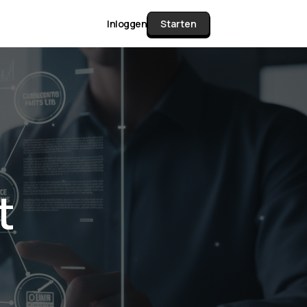
Inloggen
Starten
unctie Matrix
gelijk alle pakketten en mogelijkheden
or documenten verzamelen en facturen
t
werken tot controleren, boeken, bank
ching & klant dashboard.