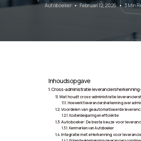
Autoboeker
Februari 12, 2026
3 Min 
Inhoudsopgave
Cross-administratie leveranciersherkenning 
Wat houdt cross-administratie leveranciers
Hoe werkt leveranciersherkenning over admin
Voordelen van geautomatiseerde leveranc
Kostenbesparing en efficiëntie
Autoboeker: De beste keuze voor leveranc
Kenmerken van Autoboeker
Integratie met eHerkenning voor leveranci
Erkende eHerkenning-leveranciers combin