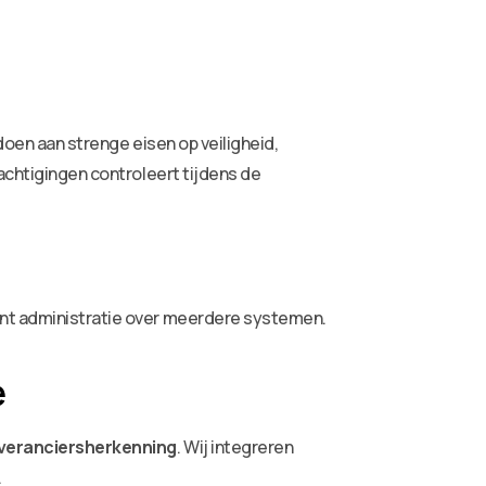
doen aan strenge eisen op veiligheid,
machtigingen controleert tijdens de
iant administratie over meerdere systemen.
e
everanciersherkenning
. Wij integreren
.