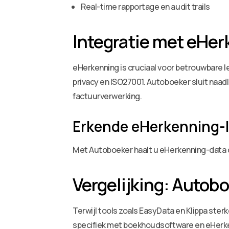
Real-time rapportage en audit trails
Integratie met eHer
eHerkenning is cruciaal voor betrouwbare le
privacy en ISO27001. Autoboeker sluit naadl
factuurverwerking.
Erkende eHerkenning-
Met Autoboeker haalt u eHerkenning-data d
Vergelijking: Autob
Terwijl tools zoals EasyData en Klippa ste
specifiek met boekhoudsoftware en eHerke