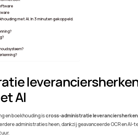
oftware
tware
khouding met AI. In 3 minuten gekoppeld.
kenning?
ng?
ekhoudsysteem?
herkenning?
atie leveranciersherke
et AI
ng en boekhouding is
cross-administratie leveranciersherke
erdere administraties heen, dankzij geavanceerde OCR en AI-te
tuur.