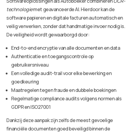
Softwareoplossingen als Autoboeker combineren
OCR-
technologie
met geavanceerde AI. Hierdoor kan de
software papieren en digitale facturen automatisch en
veilig verwerken, zonder dat handmatige invoer nodig is.
De veiligheid wordt gewaarborgd door:
End-to-end encryptie van alle documenten en data
Authenticatie en toegangscontrole op
gebruikersniveau
Een volledige audit-trail voor elke bewerking en
goedkeuring
Maatregelen tegen fraude en dubbele boekingen
Regelmatige compliance audits volgens normen als
GDPR en ISO27001
Dankzij deze aanpak zijn zelfs de meest gevoelige
financiële documenten goed beveiligd binnen de