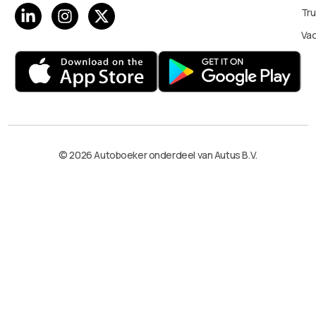
Tru
Va
© 2026 Autoboeker onderdeel van Autus B.V.