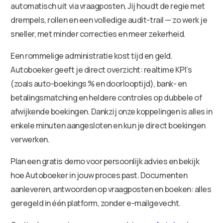
automatisch uit via vraagposten. Jij houdt de regie met
drempels, rollen en een volledige audit-trail — zo werk je
sneller, met minder correcties en meer zekerheid.
Een rommelige administratie kost tijd en geld.
Autoboeker geeft je direct overzicht: realtime KPI’s
(zoals auto-boekings % en doorlooptijd), bank- en
betalingsmatching en heldere controles op dubbele of
afwijkende boekingen. Dankzij onze koppelingen is alles in
enkele minuten aangesloten en kun je direct boekingen
verwerken.
Plan een gratis demo voor persoonlijk advies en bekijk
hoe Autoboeker in jouw proces past. Documenten
aanleveren, antwoorden op vraagposten en boeken: alles
geregeld in één platform, zonder e-mailgevecht.