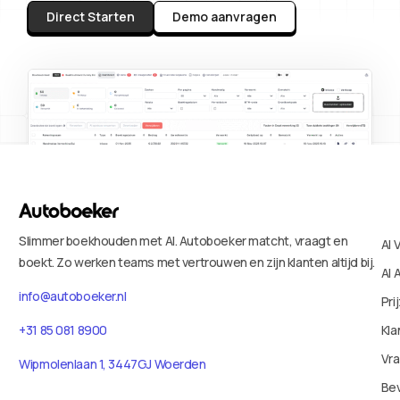
Direct Starten
Demo aanvragen
Slimmer boekhouden met AI. Autoboeker matcht, vraagt en
AI 
boekt. Zo werken teams met vertrouwen en zijn klanten altijd bij.
AI 
info@autoboeker.nl
Pri
+31 85 081 8900
Kla
Vr
Wipmolenlaan 1, 3447GJ Woerden
Bev