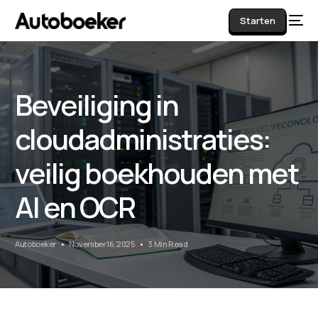
Starten
Beveiliging in
AI
cloudadministraties:
veilig boekhouden met
AI en OCR
Autoboeker
November 16, 2025
3 Min Read