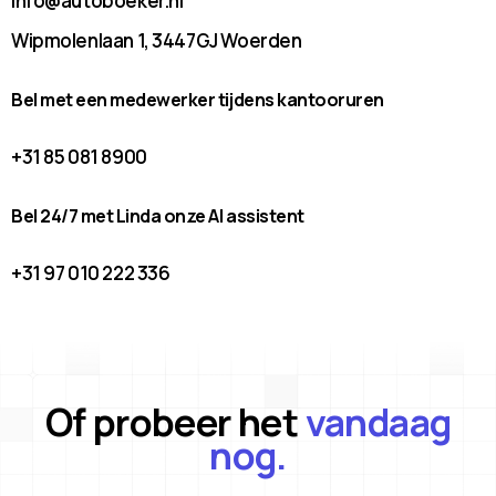
info@autoboeker.nl
Wipmolenlaan 1, 3447GJ Woerden
Bel met een medewerker tijdens kantooruren
+31 85 081 8900
Bel 24/7 met Linda onze AI assistent
+31 97 010 222 336
Of probeer het
vandaag
nog.