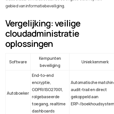
gebied van informatiebeveiliging.
Vergelijking: veilige
cloudadministratie
oplossingen
Kernpunten
Software
Uniek kenmerk
beveiliging
End-to-end
encryptie,
Automatische matchin
GDPR/ISO27001,
audit-trail en direct
Autoboeker
rolgebaseerde
gekoppeld aan
toegang, realtime
ERP-/boekhoudsyste
dashboards