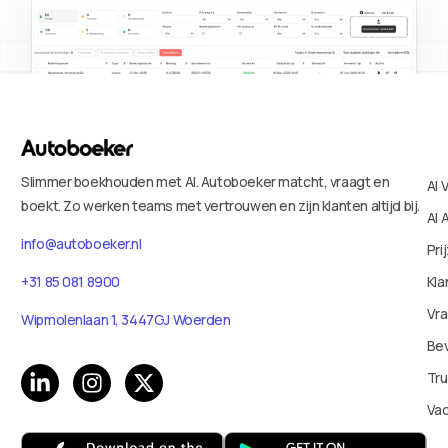
Slimmer boekhouden met AI. Autoboeker matcht, vraagt en
AI 
boekt. Zo werken teams met vertrouwen en zijn klanten altijd bij.
AI 
info@autoboeker.nl
Pri
+31 85 081 8900
Kla
Vr
Wipmolenlaan 1, 3447GJ Woerden
Bev
Tru
Va