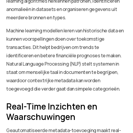
learning algoritmes herkennen patronen, identificeren
anomalieën in datasets en organiseren gegevens uit
meerdere bronnen en types.
Machine learning modellen leren van historische data en
kunnen voorspellingen doen over toekomstige
transacties. Dit helpt bedrijven om trends te
identificeren en betere financiële prognoses te maken.
Natural Language Processing (NLP) stelt systemen in
staat om menselijke taal in documenten te begrijpen,
waardoor contextrijke metadata kan worden
toegevoegd die verder gaat dan simpele categorieën.
Real-Time Inzichten en
Waarschuwingen
Geautomatiseerde metadata-toevoeging maakt real-