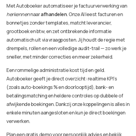
Met Autoboeker automatiseer je factuurverwerking van
herkennen
naar
afhandelen
. Onze AI leest facturen en
bonnetjes zonder templates, matcht leverancier,
grootboek en btw, en zet ontbrekende informatie
automatisch uit via vraagposten. Jij houdt de regie met
drempels, rollen en een volledige audit-trail — zo werk je
sneller, met minder correcties en meer zekerheid.
Een rommelige administratie kost tijd en geld.
Autoboeker geeft je direct overzicht: realtime KPI’s
(zoals auto-boekings % en doorlooptijd), bank- en
betalingsmatching en heldere controles op dubbele of
afwijkende boekingen. Dankzij onze koppelingen is alles in
enkele minuten aangesloten en kun je direct boekingen
verwerken.
Plan een gratis demo voor persoonlijk advies en bekijk