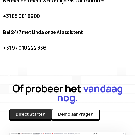
Bel met een medewerker tijdens kantooruren
+31 85 081 8900
Bel 24/7 met Linda onze AI assistent
+31 97 010 222 336
Of probeer het
vandaag
nog.
Direct Starten
Demo aanvragen