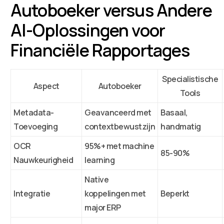
Autoboeker versus Andere
AI-Oplossingen voor
Financiële Rapportages
Specialistische
Aspect
Autoboeker
Tools
Metadata-
Geavanceerd met
Basaal,
Toevoeging
contextbewustzijn
handmatig
OCR
95%+ met machine
85-90%
Nauwkeurigheid
learning
Native
Integratie
koppelingen met
Beperkt
major ERP