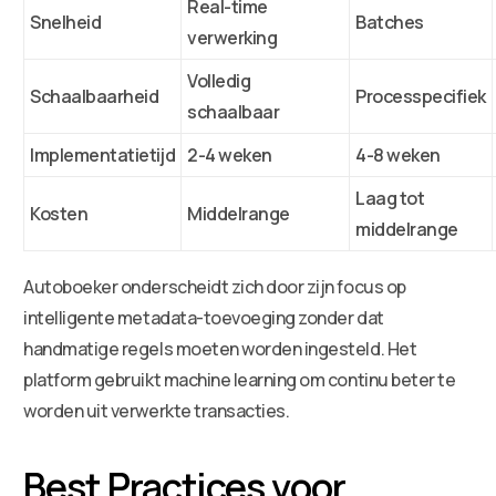
Real-time
Snelheid
Batches
verwerking
Volledig
Schaalbaarheid
Processpecifiek
schaalbaar
Implementatietijd
2-4 weken
4-8 weken
Laag tot
Kosten
Middelrange
middelrange
Autoboeker onderscheidt zich door zijn focus op
intelligente metadata-toevoeging zonder dat
handmatige regels moeten worden ingesteld. Het
platform gebruikt machine learning om continu beter te
worden uit verwerkte transacties.
Best Practices voor