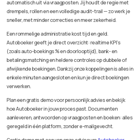
automatisch uit via vraagposten. Jij houdt de regie met
drempels, rollen en een volledige audit-trail — zo werk je
sneller, met minder correcties en meer zekerheid.
Een rommelige administratie kost tijd en geld.
Autoboeker geeft je direct overzicht: realtime KPI’s
(zoals auto-boekings % en doorlooptijd), bank- en
betalingsmatching en heldere controles op dubbele of
afwijkende boekingen. Dankzij onze koppelingen is alles in
enkele minuten aangesloten en kun je direct boekingen
verwerken.
Plan een gratis demo voor persoonlijk advies en bekijk
hoe Autoboeker in jouw proces past. Documenten
aanleveren, antwoorden op vraagposten en boeken: alles
geregeld in één platform, zonder e-mailgevecht.
Gratis demo met een van onze adviseurs
Autoboeker