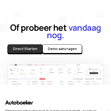
Of probeer het
vandaag
nog.
Direct Starten
Demo aanvragen
Slimmer boekhouden met AI. Autoboeker matcht, vraagt en