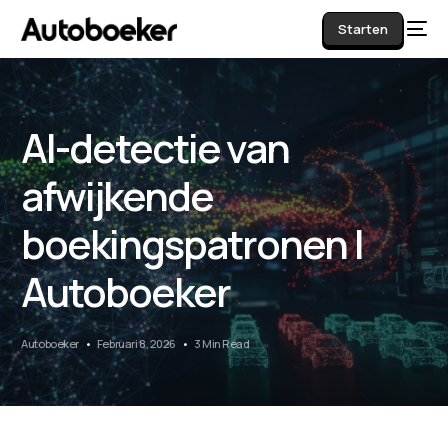
Starten
AI-detectie van
AI
afwijkende
boekingspatronen |
Autoboeker
Autoboeker
Februari 8, 2026
3 Min Read