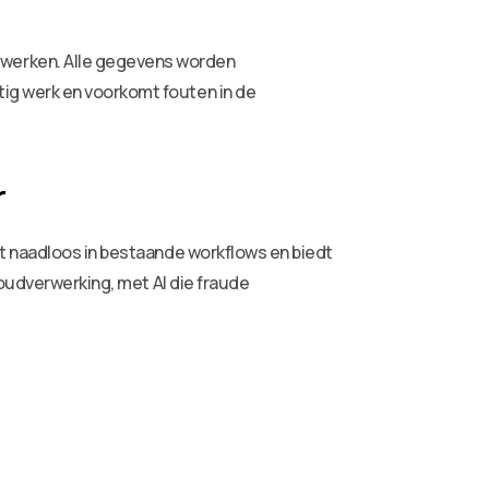
rwerken. Alle gegevens worden
ig werk en voorkomt fouten in de
r
rt naadloos in bestaande workflows en biedt
houdverwerking, met AI die fraude