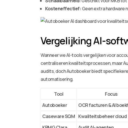
Schaalbaarheid:
Geschikt voor MKB tot 
Kosteneffectief:
Geen extra hardware no
Vergelijking AI-sof
Wanneer we AI-tools vergelijken voor acco
centraliseren kwaliteitsprocessen, maar A
audits, doch Autoboeker biedt specifieker
automatisering.
Tool
Focus
Autoboeker
OCR facturen & AI boe
Caseware SQM
Kwaliteitsbeheer cloud
KPMG Clara
Audit AI-agenten