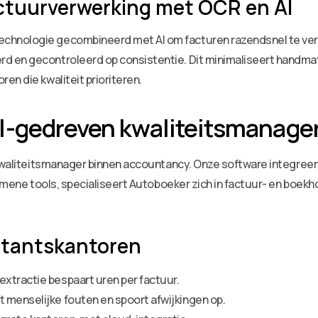
ctuurverwerking met OCR en AI
chnologie gecombineerd met AI om facturen razendsnel te ve
 en gecontroleerd op consistentie. Dit minimaliseert handmat
en die kwaliteit prioriteren.
I-gedreven kwaliteitsmanage
 kwaliteitsmanager binnen accountancy. Onze software integree
gemene tools, specialiseert Autoboeker zich in factuur- en boek
ntantskantoren
xtractie bespaart uren per factuur.
t menselijke fouten en spoort afwijkingen op.