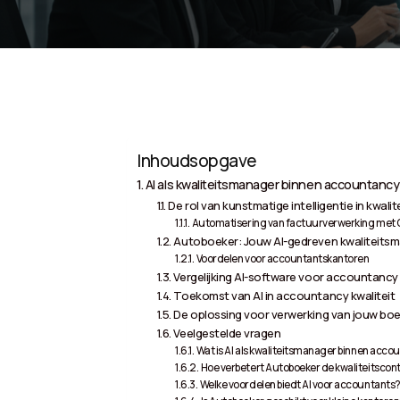
Inhoudsopgave
AI als kwaliteitsmanager binnen accountancy
De rol van kunstmatige intelligentie in kwali
Automatisering van factuurverwerking met 
Autoboeker: Jouw AI-gedreven kwaliteits
Voordelen voor accountantskantoren
Vergelijking AI-software voor accountanc
Toekomst van AI in accountancy kwaliteit
De oplossing voor verwerking van jouw boe
Veelgestelde vragen
Wat is AI als kwaliteitsmanager binnen acco
Hoe verbetert Autoboeker de kwaliteitscon
Welke voordelen biedt AI voor accountants