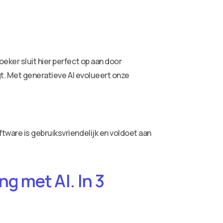
eker sluit hier perfect op aan door
gt. Met generatieve AI evolueert onze
ware is gebruiksvriendelijk en voldoet aan
g met AI. In 3