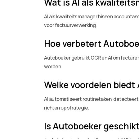
Wat is AI als kwalite
AI als kwaliteitsmanager binnen accountanc
voor factuurverwerking.
Hoe verbetert Autoboek
Autoboeker gebruikt OCR en AI om facturen
worden.
Welke voordelen biedt
AI automatiseert routinetaken, detecteert 
richten op strategie.
Is Autoboeker geschikt