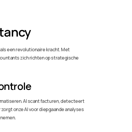
ntancy
als een revolutionaire kracht. Met
untants zich richten op strategische
controle
atiseren. AI scant facturen, detecteert
r zorgt onze AI voor diepgaande analyses
ernemen.