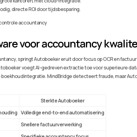
grote kantoren, met cloud-integratie.
dig, directe ROI door tijdsbesparing.
tware voor accountancy kwal
untancy, springt Autoboeker eruit door focus op OCR en factuu
utoboeker voegt AI-gedreven extractie toe voor superieure dat
e boekhoudintegratie. MindBridge detecteert fraude, maar Aut
Sterkte Autoboeker
khouding
Volledige end-to-end automatisering
Snellere factuurverwerking
Specifieke accountancy focus