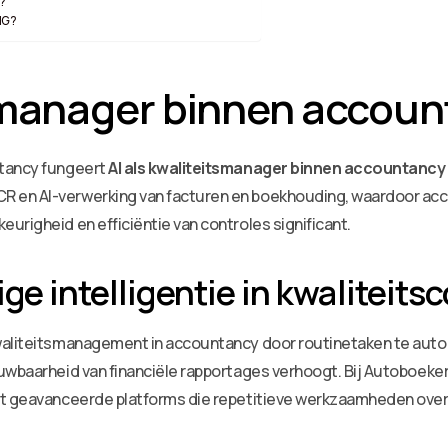
n?
MG?
tsmanager binnen accou
ntancy fungeert
AI als kwaliteitsmanager binnen accountancy
 en AI-verwerking van facturen en boekhouding, waardoor acco
urigheid en efficiëntie van controles significant.
ge intelligentie in kwaliteits
waliteitsmanagement in accountancy door routinetaken te autom
uwbaarheid van financiële rapportages verhoogt. Bij Autoboeke
met geavanceerde platforms die repetitieve werkzaamheden ov