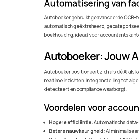
Automatisering van fa
Autoboeker gebruikt geavanceerde OCR-te
automatisch geëxtraheerd, gecategoriseerd
boekhouding, ideaal voor accountantskantor
Autoboeker: Jouw A
Autoboeker positioneert zich als dé AI als
realtime inzichten. In tegenstelling tot al
detecteert en compliance waarborgt.
Voordelen voor accou
Hogere efficiëntie:
Automatische data-e
Betere nauwkeurigheid:
AI minimaliseer