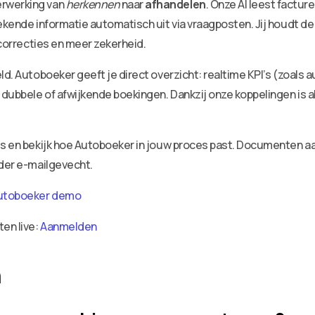
erwerking van
herkennen
naar
afhandelen
. Onze AI leest factu
ekende informatie automatisch uit via vraagposten. Jij houdt de
 correcties en meer zekerheid.
ld. Autoboeker geeft je direct overzicht: realtime KPI’s (zoals 
dubbele of afwijkende boekingen. Dankzij onze koppelingen is a
ies en bekijk hoe Autoboeker in jouw proces past. Documenten 
nder e-mailgevecht.
utoboeker demo
ten live:
Aanmelden
n