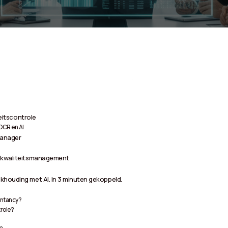
teitscontrole
OCR en AI
manager
y kwaliteitsmanagement
khouding met AI. In 3 minuten gekoppeld.
untancy?
trole?
?