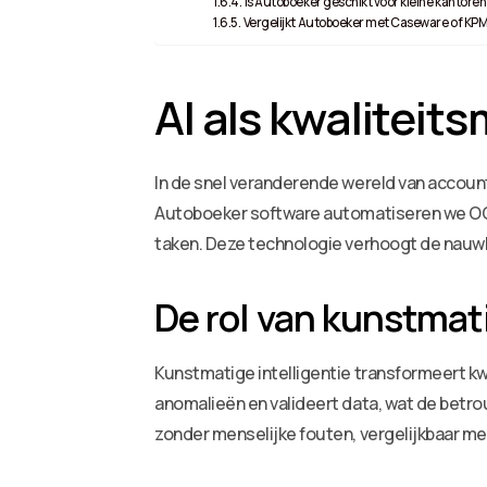
Is Autoboeker geschikt voor kleine kantore
Vergelijkt Autoboeker met Caseware of KP
AI als kwalitei
In de snel veranderende wereld van accou
Autoboeker software automatiseren we OCR
taken. Deze technologie verhoogt de nauwke
De rol van kunstmati
Kunstmatige intelligentie transformeert k
anomalieën en valideert data, wat de betro
zonder menselijke fouten, vergelijkbaar 