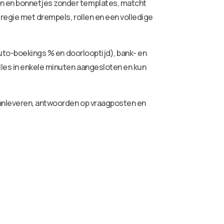
ren en bonnetjes zonder templates, matcht
 regie met drempels, rollen en een volledige
auto-boekings % en doorlooptijd), bank- en
lles in enkele minuten aangesloten en kun
aanleveren, antwoorden op vraagposten en