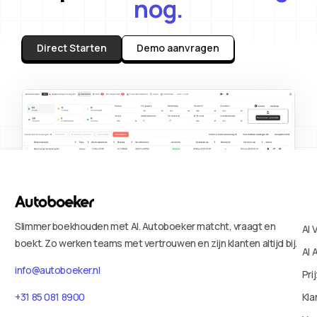
nog.
Direct Starten
Demo aanvragen
Slimmer boekhouden met AI. Autoboeker matcht, vraagt en
AI 
boekt. Zo werken teams met vertrouwen en zijn klanten altijd bij.
AI 
info@autoboeker.nl
Pri
+31 85 081 8900
Kla