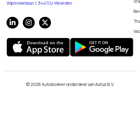
Vr
Wipmolenlaan 1, 3447GJ Woerden
Bev
Tru
Va
© 2026 Autoboeker onderdeel van Autus B.V.