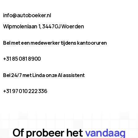
info@autoboeker.nl
Wipmolenlaan 1, 3447GJ Woerden
Bel met een medewerker tijdens kantooruren
+31 85 081 8900
Bel 24/7 met Linda onze AI assistent
+31 97 010 222 336
Of probeer het
vandaag