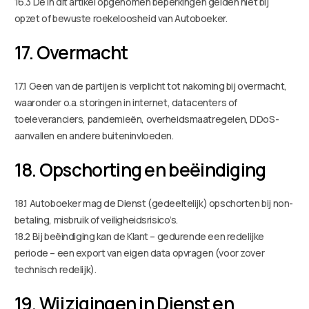
16.3 De in dit artikel opgenomen beperkingen gelden niet bij
opzet of bewuste roekeloosheid van Autoboeker.
17. Overmacht
17.1 Geen van de partijen is verplicht tot nakoming bij overmacht,
waaronder o.a. storingen in internet, datacenters of
toeleveranciers, pandemieën, overheidsmaatregelen, DDoS-
aanvallen en andere buiteninvloeden.
18. Opschorting en beëindiging
18.1 Autoboeker mag de Dienst (gedeeltelijk) opschorten bij non-
betaling, misbruik of veiligheidsrisico’s.
18.2 Bij beëindiging kan de Klant – gedurende een redelijke
periode – een export van eigen data opvragen (voor zover
technisch redelijk).
19. Wijzigingen in Dienst en