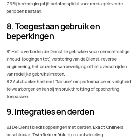
7.3 Bij beëindiging blijft betalingsplicht voor reeds geleverde
perioden bestaan.
8. Toegestaan gebruik en
beperkingen
8.1 Het is verboden de Dienst te gebruiken voor: onrechtmatige
inhoud, (pogingen tot) verstoring van de Dienst, reverse
engineering, het omzeilen van beveiliging of het overschrijden
van redelijke gebruikslimieten.
8.2 Autoboeker hanteert “fair use” om performance en veiligheid
te waarborgen en kan bij misbruik throttling of opschorting
toepassen.
9. Integraties en derden
9.1 De Dienst biedt koppelingen met derden.
Exact Online
is
beschikbaar;
Twinfield
en
Yuki
zijn in ontwikkeling.