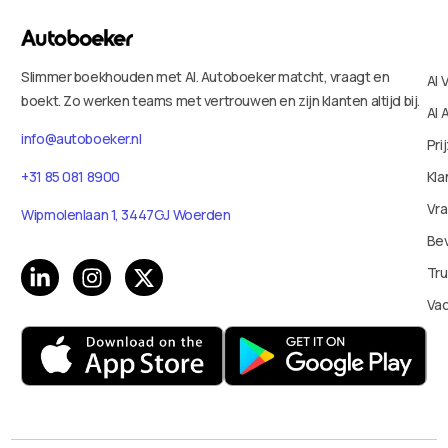
Slimmer boekhouden met AI. Autoboeker matcht, vraagt en
AI 
boekt. Zo werken teams met vertrouwen en zijn klanten altijd bij.
AI 
info@autoboeker.nl
Pri
Kla
+31 85 081 8900
Vr
Wipmolenlaan 1, 3447GJ Woerden
Bev
Tru
Va