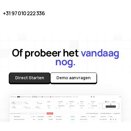
+31 97 010 222 336
Of probeer het
vandaag
nog.
Direct Starten
Demo aanvragen