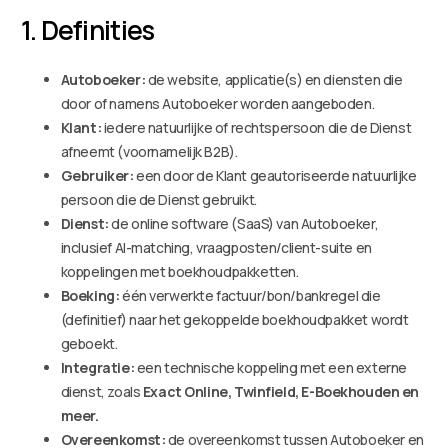
1. Definities
Autoboeker:
de website, applicatie(s) en diensten die
door of namens Autoboeker worden aangeboden.
Klant:
iedere natuurlijke of rechtspersoon die de Dienst
afneemt (voornamelijk B2B).
Gebruiker:
een door de Klant geautoriseerde natuurlijke
persoon die de Dienst gebruikt.
Dienst:
de online software (SaaS) van Autoboeker,
inclusief AI-matching, vraagposten/client-suite en
koppelingen met boekhoudpakketten.
Boeking:
één verwerkte factuur/bon/bankregel die
(definitief) naar het gekoppelde boekhoudpakket wordt
geboekt.
Integratie:
een technische koppeling met een externe
dienst, zoals
Exact Online,
Twinfield, E-Boekhouden en
meer.
Overeenkomst:
de overeenkomst tussen Autoboeker en